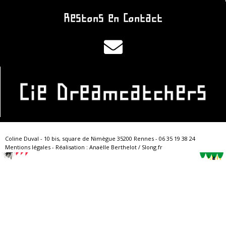
Restons en Contact
Coline Duval -
10 bis, square de Nimègue 35200 Rennes
-
​06 35 19 38 24
Mentions légales
- Réalisation :
Anaëlle Berthelot
/
Slong.fr