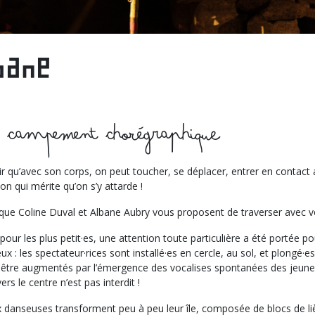
bane
t campement chorégraphique
r qu’avec son corps, on peut toucher, se déplacer, entrer en contact 
on qui mérite qu’on s’y attarde !
 que Coline Duval et Albane Aubry vous proposent de traverser avec v
pour les plus petit·es, une attention toute particulière a été portée p
eux : les spectateur·rices sont installé·es en cercle, au sol, et plong
être augmentés par l’émergence des vocalises spontanées des jeunes 
rs le centre n’est pas interdit !
 danseuses transforment peu à peu leur île, composée de blocs de lièg