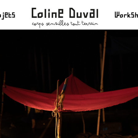
ojets
Works