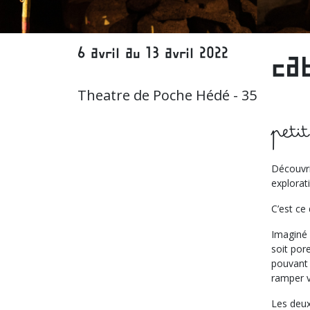
6 avril au 13 avril 2022
ca
Theatre de Poche Hédé - 35
peti
Découvri
explorati
C’est ce
Imaginé 
soit por
pouvant 
ramper ve
Les deux