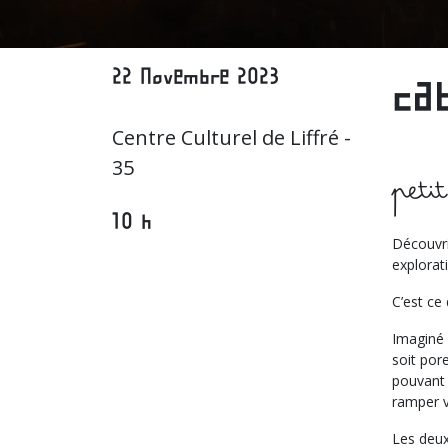
22 Novembre 2023
ca
Centre Culturel de Liffré -
35
peti
10 h
Découvri
explorati
C’est ce
Imaginé 
soit por
pouvant 
ramper ve
Les deux