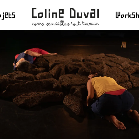
ojets
Works