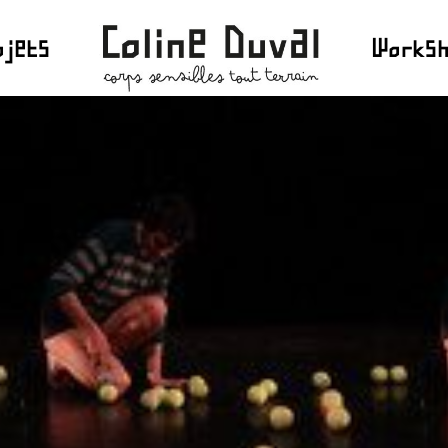
ojets
Works