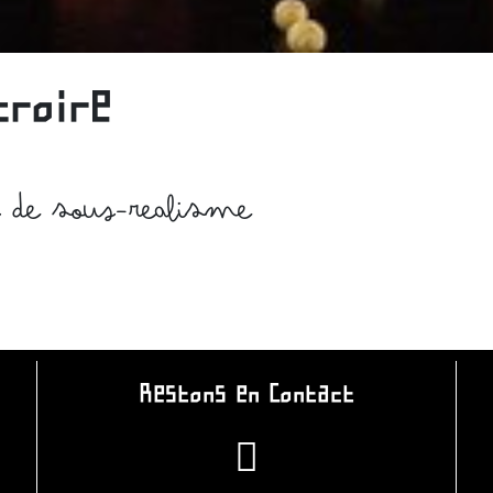
croire
i de sous-realisme
Restons en Contact